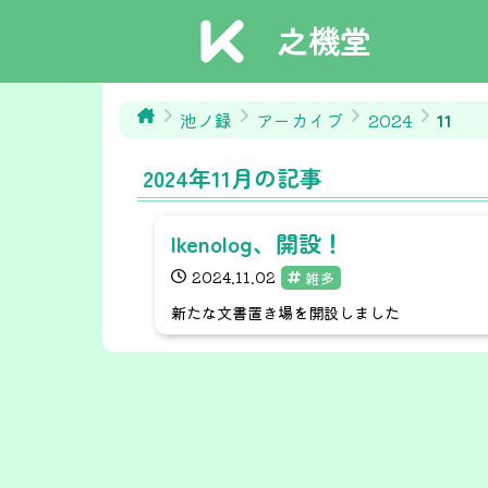
之機堂
池ノ録
アーカイブ
2024
11
2024
年
11
月の記事
Ikenolog、開設！
2024.11.02
雑多
新たな文書置き場を開設しました