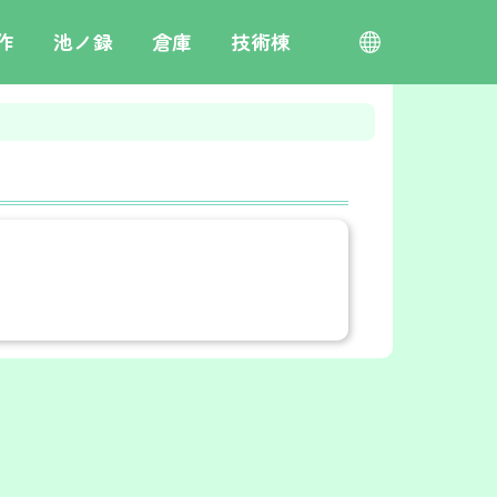
作
池ノ録
倉庫
技術棟
日本語
toki pona
English
栄言