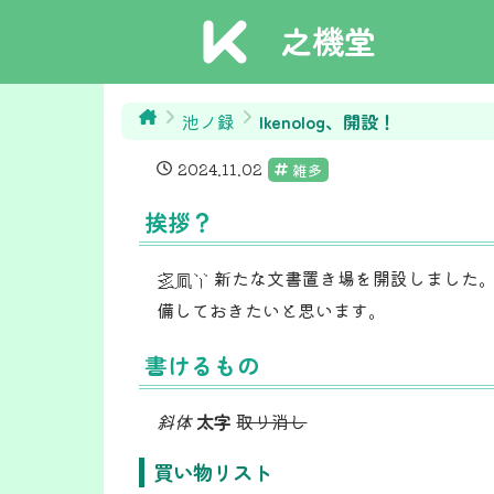
之機堂
池ノ録
Ikenolog、開設！
2024.11.02
雑多
挨拶？
新たな文書置き場を開設しました。
穏永！
備しておきたいと思います。
書けるもの
斜体
太字
取り消し
買い物リスト