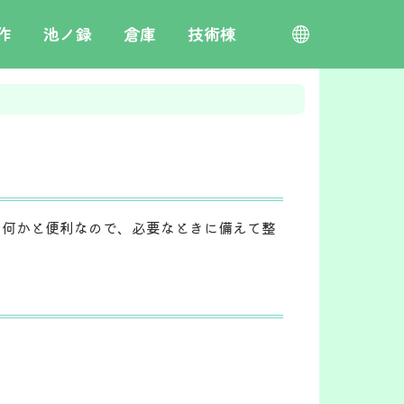
作
池ノ録
倉庫
技術棟
日本語
toki pona
English
栄言
は何かと便利なので、必要なときに備えて整