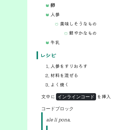
卵
人参
美味しそうなもの
鮮やかなもの
牛乳
レシピ
人参をすりおろす
材料を混ぜる
よく焼く
文中に
を挿入
インラインコード
ale li pona.