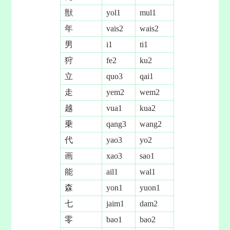
獣
yol1
mul1
年
vais2
wais2
男
i1
ti1
狩
fe2
ku2
立
quo3
qai1
走
yem2
wem2
越
vua1
kua2
乗
qang3
wang2
代
yao3
yo2
画
xao3
sao1
能
ail1
wal1
森
yon1
yuon1
七
jaim1
dam2
零
bao1
bao2