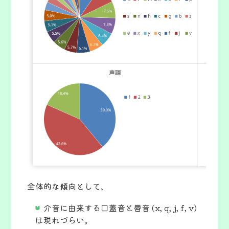
全体的な傾向として、
介音に由来する口蓋音と唇音 (x, q, j, f, v)
は現れづらい。