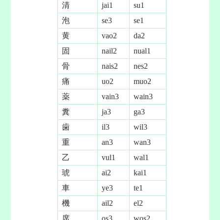
清
jai1
su1
泡
se3
se1
黄
vao2
da2
固
nail2
nual1
骨
nais2
nes2
痛
uo2
muo2
薬
vain3
wain3
糞
ja3
ga3
歯
il3
wil3
重
an3
wan3
乙
vul1
wal1
琥
ai2
kai1
車
ye3
te1
機
ail2
el2
席
os3
wos2