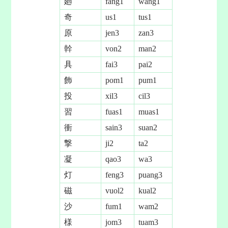
廻
fang1
wang1
奇
us1
tus1
原
jen3
zan3
幹
von2
man2
具
fai3
pai2
飾
pom1
pum1
投
xil3
cil3
習
fuas1
muas1
衝
sain3
suan2
撃
ji2
ta2
凝
qao3
wa3
灯
feng3
puang3
磁
vuol2
kual2
沙
fum1
wam2
様
jom3
tuam3