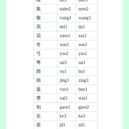
集
naim2
nem2
敬
vung3
wang3
焉
del1
da1
花
xaos1
xas1
冬
xon2
son2
弓
yos2
yus2
弩
sai3
sai1
西
vu1
hu1
南
jing3
zing3
返
vuo1
buo1
季
vai3
wai3
旬
gaos1
gaos2
矢
ke3
ka3
茶
jil1
zil1