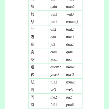
温
qain1
tuan2
報
vul3
wal3
結
juo1
muang1
与
qil2
tual2
湛
qao1
tuas1
多
jo3
dua2
奏
cail1
qail1
態
xos2
tus2
遍
quom2
kam2
後
yuas3
tuas2
肌
fua2
mua2
睫
ve3
we3
耳
me2
ga2
唇
fail1
pual1