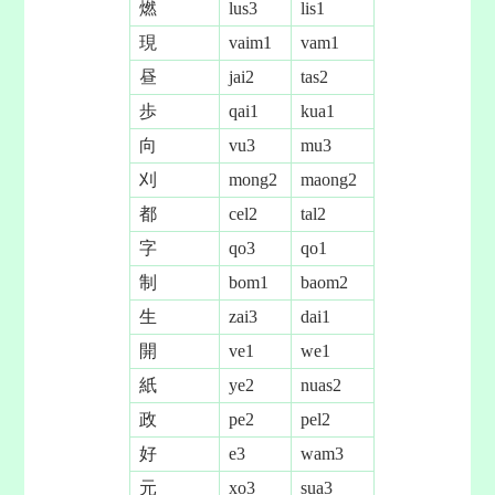
燃
lus3
lis1
現
vaim1
vam1
昼
jai2
tas2
歩
qai1
kua1
向
vu3
mu3
刈
mong2
maong2
都
cel2
tal2
字
qo3
qo1
制
bom1
baom2
生
zai3
dai1
開
ve1
we1
紙
ye2
nuas2
政
pe2
pel2
好
e3
wam3
元
xo3
sua3