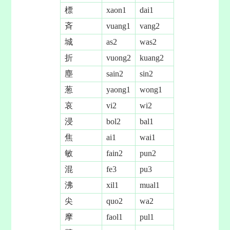
標
xaon1
dai1
斉
vuang1
vang2
城
as2
was2
折
vuong2
kuang2
塵
sain2
sin2
葱
yaong1
wong1
哀
vi2
wi2
浸
bol2
bal1
焦
ai1
wai1
敏
fain2
pun2
混
fe3
pu3
沸
xil1
mual1
尖
quo2
wa2
摩
faol1
pul1