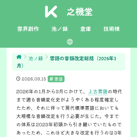
之機堂
雰界創作
池ノ録
倉庫
技術棟
日本語
toki pona
English
栄言
池ノ録
雰語の音韻改定総括（2026年3
月）
2026.03.15
雰語
2026年の1月から3月にかけて、
上古雰語
の時代
まで遡る音韻変化史がようやくある程度確定し
たため、それに伴って現代標準雰語においても
大規模な音韻改定を行う必要が生じた。今まで
の体系は2023年初頭から引き継いでいたもので
あったため、これほど大きな改定を行うのは3年