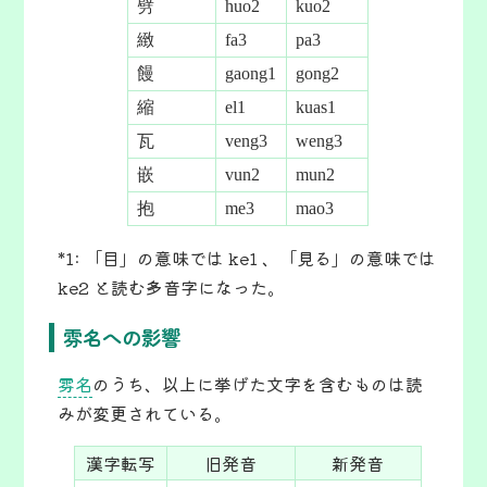
劈
huo2
kuo2
緻
fa3
pa3
饅
gaong1
gong2
縮
el1
kuas1
瓦
veng3
weng3
嵌
vun2
mun2
抱
me3
mao3
*1: 「目」の意味では ke1 、「見る」の意味では
ke2 と読む多音字になった。
雰名への影響
雰名
のうち、以上に挙げた文字を含むものは読
みが変更されている。
漢字転写
旧発音
新発音