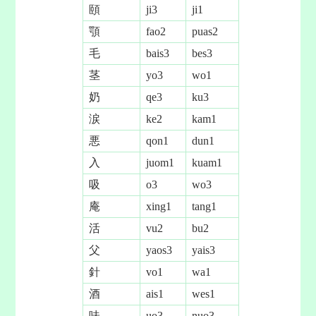
頤
ji3
ji1
顎
fao2
puas2
毛
bais3
bes3
茎
yo3
wo1
奶
qe3
ku3
涙
ke2
kam1
悪
qon1
dun1
入
juom1
kuam1
吸
o3
wo3
庵
xing1
tang1
活
vu2
bu2
父
yaos3
yais3
針
vo1
wa1
酒
ais1
wes1
味
uo3
nuo3