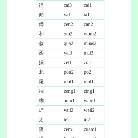
従
cai3
cai1
傾
va1
ta1
備
cen2
can2
和
om2
wom2
赦
qua2
muas2
函
yai3
mai3
掘
zel1
zol1
北
pon2
po2
尾
mol1
mul1
端
zeng1
zing1
糊
aom1
wam1
煙
vail2
wail2
太
te2
to2
阻
zem1
zuam1