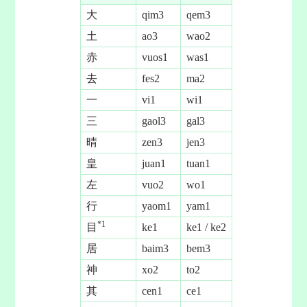
大
qim3
qem3
土
ao3
wao2
赤
vuos1
was1
去
fes2
ma2
一
vi1
wi1
三
gaol3
gal3
晴
zen3
jen3
皇
juan1
tuan1
左
vuo2
wo1
行
yaom1
yam1
*1
目
ke1
ke1 / ke2
居
baim3
bem3
神
xo2
to2
其
cen1
ce1