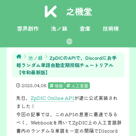
之機堂
雰界創作
池ノ録
倉庫
技術棟
日本語
toki pona
English
栄言
池ノ録
ZpDICのAPIで、Discordにお手
軽ランダム単語自動定期投稿チュートリアル
【令和最新版】
2025.04.06
技術
人工言語
先日、
ZpDIC Online API
が遂に公式実装され
ました！
今回の記事では、このAPIの恩恵に最速で与る
べく、Webhookを用いてZpDIC上の人工言語辞
書内のランダムな単語を一定の間隔でDiscord