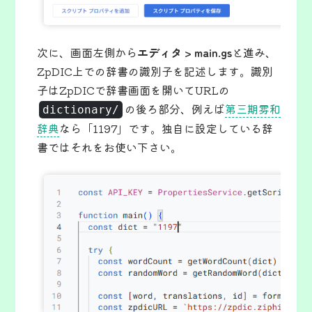
次に、画面左側から
エディタ > main.gs
と進み、
ZpDIC上での辞書の識別子を記述します。識別
子はZpDICで辞書画面を開いてURLの
の後ろ部分、例えば
第三期雰和
dictionary/
辞典
なら「1197」です。独自に設定している辞
書ではそれをお使い下さい。