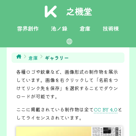
之機堂
雰界創作
池ノ録
倉庫
技術棟
日本語
toki pona
English
栄言
倉庫
ギャラリー
各種ロゴや紋章など、画像形式の制作物を展示
しています。画像を右クリックして「名前をつ
けてリンク先を保存」を選択することでダウン
ロードが可能です。
ここに掲載されている制作物は全て
CC BY 4.0
と
してライセンスされています。